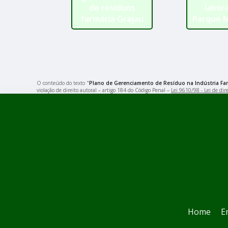
de resíduos
labor
farmácia Grajau
Parque 
O conteúdo do texto "
Plano de Gerenciamento de Resíduo na Indústria F
violação de direito autoral – artigo 184 do Código Penal –
Lei 9610/98 - Lei de dire
Home
E