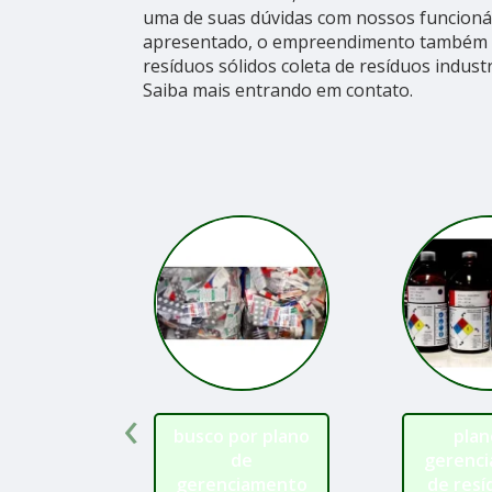
uma de suas dúvidas com nossos funcionári
apresentado, o empreendimento também 
resíduos sólidos coleta de resíduos industr
Saiba mais entrando em contato.
‹
busco por plano
plan
de
gerenc
gerenciamento
de resí