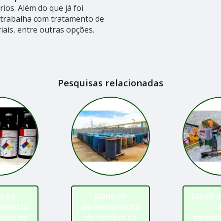
os. Além do que já foi
trabalha com tratamento de
iais, entre outras opções.
Pesquisas relacionadas
o de
plano de
busco p
iamento
gerenciamento
duos de
de resíduo na
gerenc