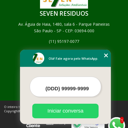
SEVEN RESIDUOS
Av. Águia de Haia, 1480, sala 6 - Parque Paineiras
São Paulo - SP - CEP: 03694-000
(11) 95197-0077
Home
Empresa
Olá! Fale agora pelo WhatsApp.
Missão
Serviços
Contato
Mapa do site
Mais Serviços
O inteiro teor deste site está sujeito à proteção de direitos autorais.
Iniciar conversa
Copyright© SEVEN RESIDUOS (Lei 9610 de 19/02/1998)
1