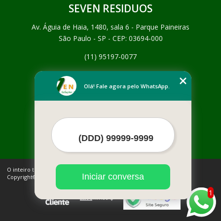
SEVEN RESIDUOS
Av. Águia de Haia, 1480, sala 6 - Parque Paineiras
São Paulo - SP - CEP: 03694-000
(11) 95197-0077
Home
Empresa
Olá! Fale agora pelo WhatsApp.
Missão
Serviços
Contato
Mapa do site
Mais Serviços
O inteiro teor deste site está sujeito à proteção de direitos autorais.
Iniciar conversa
Copyright© SEVEN RESIDUOS (Lei 9610 de 19/02/1998)
1