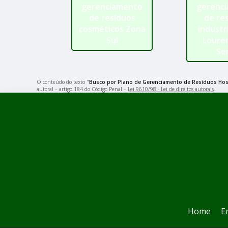
gerenciamento
gerenc
de resíduos
de re
cosméticos Zona
industr
Sul
Loure
Se
O conteúdo do texto "
Busco por Plano de Gerenciamento de Resíduos Hosp
autoral – artigo 184 do Código Penal –
Lei 9610/98 - Lei de direitos autorais
.
Home
E