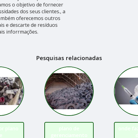
amos o objetivo de fornecer
sidades dos seus clientes., a
ambém oferecemos outros
ais e descarte de resíduos
is inforrmações.
Pesquisas relacionadas
or plano
plano de
onde fa
e
gerenciamento