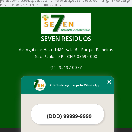
proibida sem a autorização do autor. Crime de violação de direito autoral – artigo 184 do Código
Penal –
Lei 9610/98 - Lei de direitos autorais
.
SEVEN RESIDUOS
Av. Águia de Haia, 1480, sala 6 - Parque Paineiras
São Paulo - SP - CEP: 03694-000
(11) 95197-0077
Home
Empresa
Olá! Fale agora pelo WhatsApp.
Missão
Serviços
Contato
Mapa do site
Mais Serviços