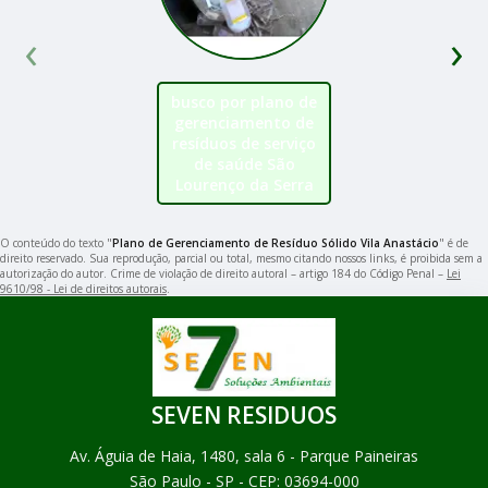
‹
›
busco por plano de
gerenciamento de
resíduos de serviço
de saúde São
Lourenço da Serra
O conteúdo do texto "
Plano de Gerenciamento de Resíduo Sólido Vila Anastácio
" é de
direito reservado. Sua reprodução, parcial ou total, mesmo citando nossos links, é proibida sem a
autorização do autor. Crime de violação de direito autoral – artigo 184 do Código Penal –
Lei
9610/98 - Lei de direitos autorais
.
SEVEN RESIDUOS
Av. Águia de Haia, 1480, sala 6 - Parque Paineiras
São Paulo - SP - CEP: 03694-000