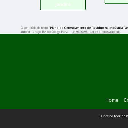
Jandira
O conteúdo do texto "
Plano de Gerenciamento de Resíduo na Indústria Far
autoral – artigo 184 do Código Penal –
Lei 9610/98 - Lei de direitos autorais
.
Home
E
O inteiro teor des