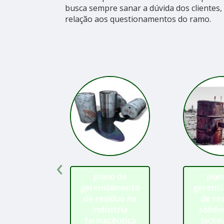
busca sempre sanar a dúvida dos cliente
relação aos questionamentos do ramo.
‹
plano de
plan
gerenciamento
gerenc
de resíduo na
de re
indústria
sólido
farmacêutica
Jocke