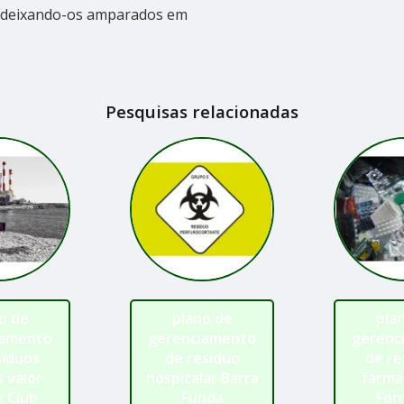
s, deixando-os amparados em
Pesquisas relacionadas
o de
plano de
pla
iamento
gerenciamento
gerenc
síduos
de resíduo
de re
s valor
hospitalar Barra
farmác
y Club
Funda
For