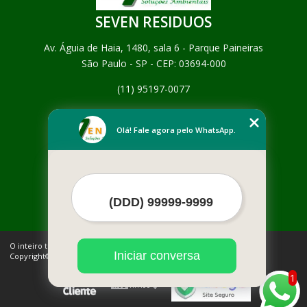
SEVEN RESIDUOS
Av. Águia de Haia, 1480, sala 6 - Parque Paineiras
São Paulo - SP - CEP: 03694-000
(11) 95197-0077
Home
Empresa
Olá! Fale agora pelo WhatsApp.
Missão
Serviços
Contato
Mapa do site
Mais Serviços
O inteiro teor deste site está sujeito à proteção de direitos autorais.
Iniciar conversa
Copyright© SEVEN RESIDUOS (Lei 9610 de 19/02/1998)
1