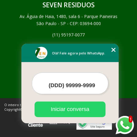
SEVEN RESIDUOS
Av. Águia de Haia, 1480, sala 6 - Parque Paineiras
São Paulo - SP - CEP: 03694-000
(11) 95197-0077
Home
Empresa
Olá! Fale agora pelo WhatsApp.
Missão
Serviços
Contato
Mapa do site
Mais Serviços
O inteiro teor deste site está sujeito à proteção de direitos autorais.
Iniciar conversa
Copyright© SEVEN RESIDUOS (Lei 9610 de 19/02/1998)
1