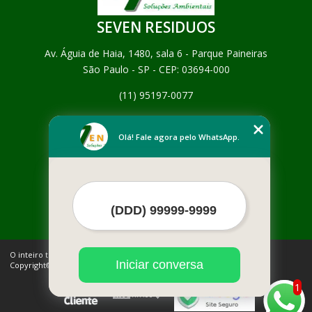
SEVEN RESIDUOS
Av. Águia de Haia, 1480, sala 6 - Parque Paineiras
São Paulo - SP - CEP: 03694-000
(11) 95197-0077
Home
Empresa
Olá! Fale agora pelo WhatsApp.
Missão
Serviços
Contato
Mapa do site
Mais Serviços
O inteiro teor deste site está sujeito à proteção de direitos autorais.
Iniciar conversa
Copyright© SEVEN RESIDUOS (Lei 9610 de 19/02/1998)
1