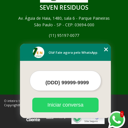
SEVEN RESIDUOS
Av. Águia de Haia, 1480, sala 6 - Parque Paineiras
São Paulo - SP - CEP: 03694-000
(11) 95197-0077
Home
Empresa
Olá! Fale agora pelo WhatsApp.
Missão
Serviços
Contato
Mapa do site
Mais Serviços
O inteiro teor deste site está sujeito à proteção de direitos autorais.
Iniciar conversa
Copyright© SEVEN RESIDUOS (Lei 9610 de 19/02/1998)
1