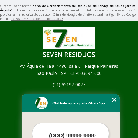
O conteúdo do texto "
Plano de Gerenciamento de Resíduos de Serviço de Saúde Jardim
Ângela
" é de direito reservado. Sua reprodução, parcial ou total, mesmo citando nossos links, é
proibida sem a autorização do autor. Crime de violação de direito autoral – artigo 184 do Código
Penal –
Lei 9610/98 - Lei de direitos autorais
.
SEVEN RESIDUOS
Av. Águia de Haia, 1480, sala 6 - Parque Paineiras
São Paulo - SP - CEP: 03694-000
(11) 95197-0077
Home
Empresa
Olá! Fale agora pelo WhatsApp.
Missão
Serviços
Contato
Mapa do site