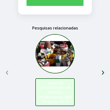
Pesquisas relacionadas
‹
›
plano de
gerenciamento de
resíduos
contaminados valor
Freguesia do Ó