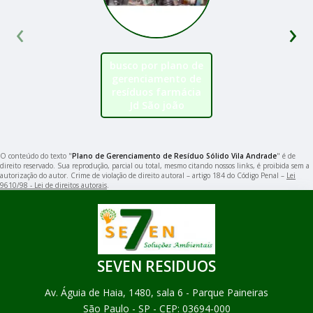
‹
›
busco por plano de
gerenciamento de
resíduos farmácia
Jd São joão
O conteúdo do texto "
Plano de Gerenciamento de Resíduo Sólido Vila Andrade
" é de
direito reservado. Sua reprodução, parcial ou total, mesmo citando nossos links, é proibida sem a
autorização do autor. Crime de violação de direito autoral – artigo 184 do Código Penal –
Lei
9610/98 - Lei de direitos autorais
.
SEVEN RESIDUOS
Av. Águia de Haia, 1480, sala 6 - Parque Paineiras
São Paulo - SP - CEP: 03694-000