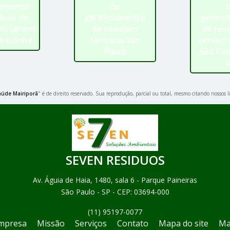
iamento
de
duos de
gerenciamento
gerenc
io Jardim
de resíduos
de res
erezinha
farmácia São
serviço
Paulo
São Ca
S
aúde Mairiporã
" é de direito reservado. Sua reprodução, parcial ou total, mesmo citando nossos l
SEVEN RESIDUOS
Av. Águia de Haia, 1480, sala 6 - Parque Paineiras
São Paulo - SP - CEP: 03694-000
(11) 95197-0077
mpresa
Missão
Serviços
Contato
Mapa do site
Ma