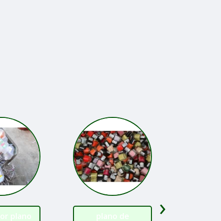
›
or plano
plano de
plano 