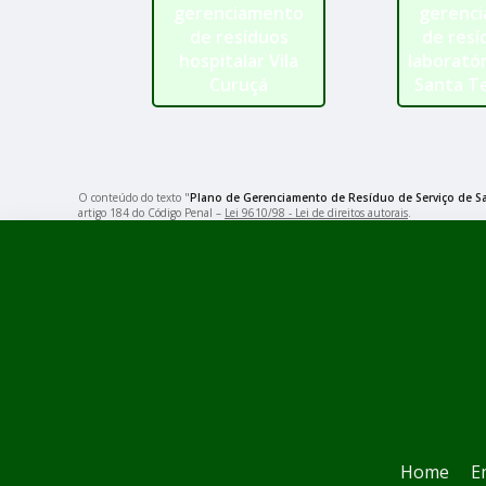
gerenciamento
gerenc
de resíduos
de resí
hospitalar Vila
laboratór
Curuçá
Santa T
O conteúdo do texto "
Plano de Gerenciamento de Resíduo de Serviço de S
artigo 184 do Código Penal –
Lei 9610/98 - Lei de direitos autorais
.
Home
E