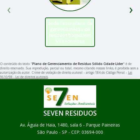
‹
›
onde fazer plano de
gerenciamento de
resíduos hospitalar
Vila Formosa
O conteúdo do texto "
Plano de Gerenciamento de Resíduo Sólido Cidade Líder
" é de
direito reservado. Sua reprodução, parcial ou total, mesmo citando nossos links, é proibida sem a
autorização do autor. Crime de violação de direito autoral – artigo 184 do Código Penal –
Lei
9610/98 - Lei de direitos autorais
.
SEVEN RESIDUOS
Av. Águia de Haia, 1480, sala 6 - Parque Paineiras
São Paulo - SP - CEP: 03694-000