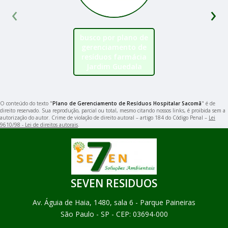
‹
›
busco por plano de
gerenciamento de
resíduos farmácia
Jardim Guedala
O conteúdo do texto "
Plano de Gerenciamento de Resíduos Hospitalar Sacomã
" é de
direito reservado. Sua reprodução, parcial ou total, mesmo citando nossos links, é proibida sem a
autorização do autor. Crime de violação de direito autoral – artigo 184 do Código Penal –
Lei
9610/98 - Lei de direitos autorais
.
SEVEN RESIDUOS
Av. Águia de Haia, 1480, sala 6 - Parque Paineiras
São Paulo - SP - CEP: 03694-000