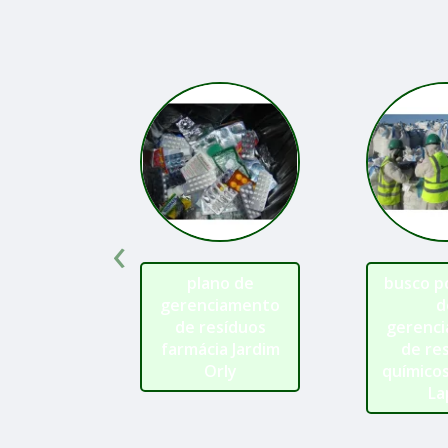
‹
plano de
busco p
gerenciamento
d
de resíduos
gerenc
farmácia Jardim
de re
Orly
químicos
La