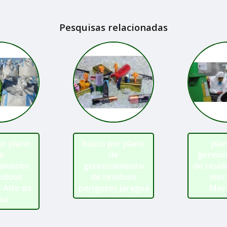
Pesquisas relacionadas
or plano
busco por plano
pla
e
de
gerenc
iamento
gerenciamento
de resíd
síduos
de resíduos
mec
 Alto da
perigosos Jaraguá
Mair
pa