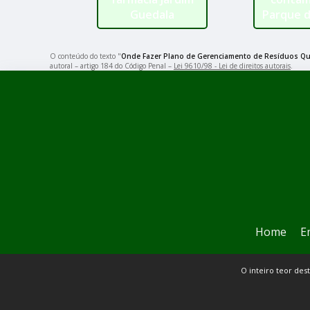
Guedala
Parque 
O conteúdo do texto "
Onde Fazer Plano de Gerenciamento de Resíduos Quí
autoral – artigo 184 do Código Penal –
Lei 9610/98 - Lei de direitos autorais
.
Home
E
O inteiro teor des