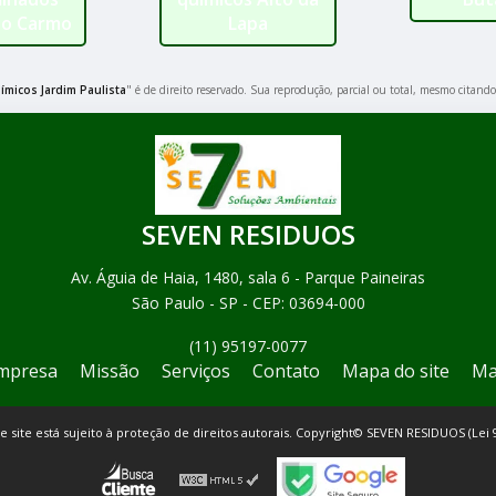
do Carmo
Lapa
micos Jardim Paulista
" é de direito reservado. Sua reprodução, parcial ou total, mesmo citando
SEVEN RESIDUOS
Av. Águia de Haia, 1480, sala 6 - Parque Paineiras
São Paulo - SP - CEP: 03694-000
(11) 95197-0077
mpresa
Missão
Serviços
Contato
Mapa do site
Ma
te site está sujeito à proteção de direitos autorais. Copyright© SEVEN RESIDUOS (Lei 