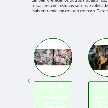
também oferecemos outros trabalhamos, 
tratamento de resíduos sólidos e coleta de
mais entrando em contato conosco. Terem
‹
busco por plano
busco p
de
d
gerenciamento
gerenc
de resíduos
de re
farmácia Jardim
contam