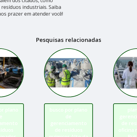
além dos citados, como
 resíduos industriais. Saiba
os prazer em atender você!
Pesquisas relacionadas
or plano
busco por plano
pla
e
de
gerenc
iamento
gerenciamento
de res
síduos
de resíduos
oficina
inados
químicos Alto da
But