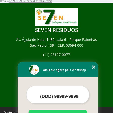
Penal –
Lei 9610/98 - Lei de direitos autorais
.
SEVEN RESIDUOS
Av. Águia de Haia, 1480, sala 6 - Parque Paineiras
São Paulo - SP - CEP: 03694-000
(11) 95197-0077
Home
Empresa
Olá! Fale agora pelo WhatsApp.
Missão
Serviços
Contato
Mapa do site
Mais Serviços
O inteiro teor deste site está sujeito à proteção de direitos autorais.