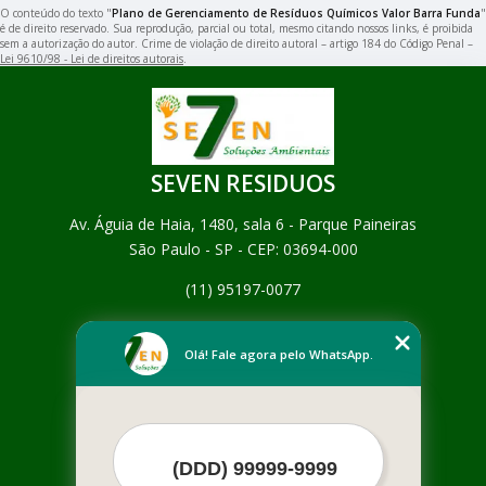
O conteúdo do texto "
Plano de Gerenciamento de Resíduos Químicos Valor Barra Funda
"
é de direito reservado. Sua reprodução, parcial ou total, mesmo citando nossos links, é proibida
sem a autorização do autor. Crime de violação de direito autoral – artigo 184 do Código Penal –
Lei 9610/98 - Lei de direitos autorais
.
SEVEN RESIDUOS
Av. Águia de Haia, 1480, sala 6 - Parque Paineiras
São Paulo - SP - CEP: 03694-000
(11) 95197-0077
Home
Empresa
Olá! Fale agora pelo WhatsApp.
Missão
Serviços
Contato
Mapa do site
Mais Serviços