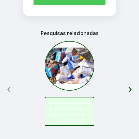
Pesquisas relacionadas
‹
›
onde fazer plano de
gerenciamento de
resíduos farmácia
Santo Amaro