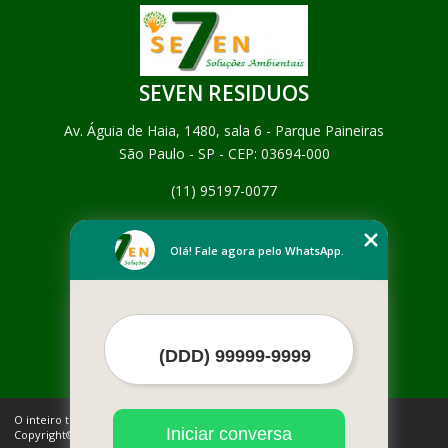
SEVEN RESIDUOS
Av. Águia de Haia, 1480, sala 6 - Parque Paineiras
São Paulo - SP - CEP: 03694-000
(11) 95197-0077
Home
Empresa
Olá! Fale agora pelo WhatsApp.
Missão
Serviços
Contato
Mapa do site
Mais Serviços
O inteiro teor deste site está sujeito à proteção de direitos autorais.
Iniciar conversa
Copyright© SEVEN RESIDUOS (Lei 9610 de 19/02/1998)