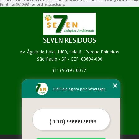
Penal –
Lei 9610/98 - Lei de direitos autorais
.
SEVEN RESIDUOS
Av. Águia de Haia, 1480, sala 6 - Parque Paineiras
São Paulo - SP - CEP: 03694-000
(11) 95197-0077
Home
Empresa
Olá! Fale agora pelo WhatsApp.
Missão
Serviços
Contato
Mapa do site
Mais Serviços