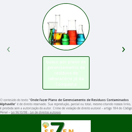
‹
›
busco por plano de
gerenciamento de
resíduos de
laboratório Jd da
Conquista
O conteúdo do texto "
Onde Fazer Plano de Gerenciamento de Resíduos Contaminados
Alphaville
" é de direito reservado. Sua reprodução, parcial ou total, mesmo citando nossos links,
é proibida sem a autorização do autor. Crime de violação de direito autoral – artigo 184 do Código
Penal –
Lei 9610/98 - Lei de direitos autorais
.