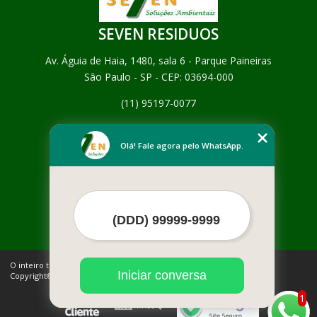
SEVEN RESIDUOS
Av. Águia de Haia, 1480, sala 6 - Parque Paineiras
São Paulo - SP - CEP: 03694-000
(11) 95197-0077
Home
Empresa
Olá! Fale agora pelo WhatsApp.
Missão
Serviços
Contato
Mapa do site
Mais Serviços
O inteiro teor deste site está sujeito à proteção de direitos autorais.
Iniciar conversa
Copyright© SEVEN RESIDUOS (Lei 9610 de 19/02/1998)
1