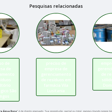
Pesquisas relacionadas
so de
preciso de
empr
sa de
empresa de
gerenc
iamento
gerenciamento
de re
síduos
de resíduos em
sólid
ltório
farmácia Vila
Dom
gico São
Lusitania
ngos
ça Água Rasa
" é de direito reservado. Sua reprodução, parcial ou total, mesmo citando nossos lin