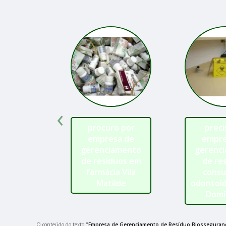
‹
procuro por
preci
empresa de
empre
gerenciamento
gerenc
de resíduos em
de re
farmácia Vila
consu
Matilde
odontoló
Domi
O conteúdo do texto "
Empresa de Gerenciamento de Resíduo Biosseguran