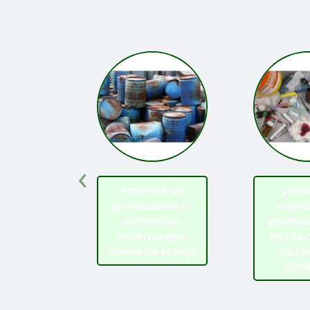
‹
empresa de
preci
gerenciamento
empre
de resíduo
gerenc
enfermagem
de resí
Penha de França
saúde
Boni