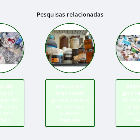
Pesquisas relacionadas
so de
procuro por
empr
sa de
empresa de
gerenc
iamento
gerenciamento
de res
duos da
de resíduos
farmá
 José
químicos
Loure
fácio
Itanhaém
Se