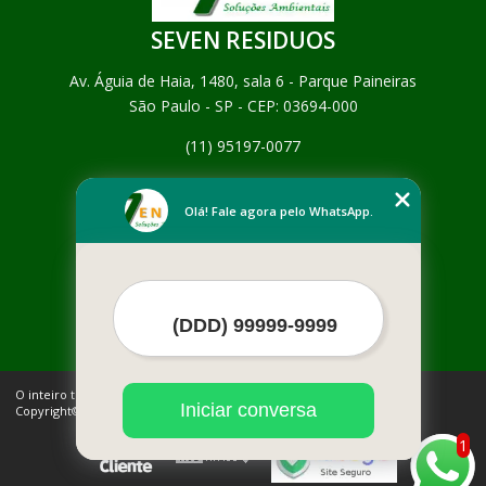
SEVEN RESIDUOS
Av. Águia de Haia, 1480, sala 6 - Parque Paineiras
São Paulo - SP - CEP: 03694-000
(11) 95197-0077
Home
Empresa
Olá! Fale agora pelo WhatsApp.
Missão
Serviços
Contato
Mapa do site
Mais Serviços
O inteiro teor deste site está sujeito à proteção de direitos autorais.
Iniciar conversa
Copyright© SEVEN RESIDUOS (Lei 9610 de 19/02/1998)
1