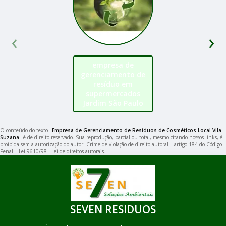
‹
›
empresa de
gerenciamento de
resíduo em
supermercados
Jardim São Paulo
O conteúdo do texto "
Empresa de Gerenciamento de Resíduos de Cosméticos Local Vila
Suzana
" é de direito reservado. Sua reprodução, parcial ou total, mesmo citando nossos links, é
proibida sem a autorização do autor. Crime de violação de direito autoral – artigo 184 do Código
Penal –
Lei 9610/98 - Lei de direitos autorais
.
SEVEN RESIDUOS