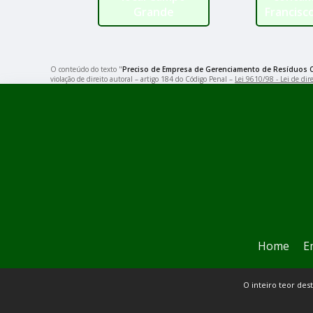
Grande
Francisc
O conteúdo do texto "
Preciso de Empresa de Gerenciamento de Resíduos 
violação de direito autoral – artigo 184 do Código Penal –
Lei 9610/98 - Lei de dire
Home
E
O inteiro teor des