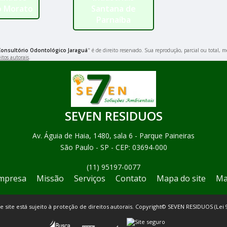
o Morato
Santana de
Parnaíba
Consultório Odontológico Jaraguá
" é de direito reservado. Sua reprodução, parcial ou total,
itos autorais
.
SEVEN RESIDUOS
Av. Águia de Haia, 1480, sala 6 - Parque Paineiras
São Paulo - SP - CEP: 03694-000
(11) 95197-0077
mpresa
Missão
Serviços
Contato
Mapa do site
Ma
te site está sujeito à proteção de direitos autorais. Copyright© SEVEN RESIDUOS (Lei 