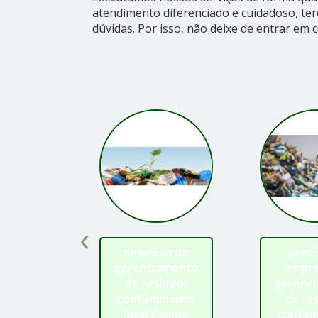
atendimento diferenciado e cuidadoso, te
dúvidas. Por isso, não deixe de entrar em 
‹
empresa de
preci
gerenciamento
empre
de resíduos
gerenc
contaminados
de re
local Campo
contam