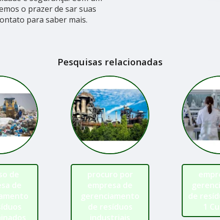
remos o prazer de sar suas
contato para saber mais.
Pesquisas relacionadas
so de
procuro por
empr
sa de
empresa de
gerenc
iamento
gerenciamento
de resíd
síduos
de resíduos
1 Cu
inados
industriais