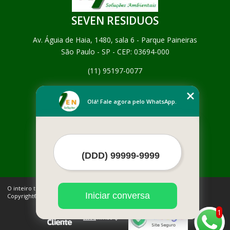
SEVEN RESIDUOS
Av. Águia de Haia, 1480, sala 6 - Parque Paineiras
São Paulo - SP - CEP: 03694-000
(11) 95197-0077
Home
Empresa
Olá! Fale agora pelo WhatsApp.
Missão
Serviços
Contato
Mapa do site
Mais Serviços
O inteiro teor deste site está sujeito à proteção de direitos autorais.
Iniciar conversa
Copyright© SEVEN RESIDUOS (Lei 9610 de 19/02/1998)
1