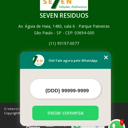
SEVEN RESIDUOS
Av. Águia de Haia, 1480, sala 6 - Parque Paineiras
São Paulo - SP - CEP: 03694-000
(11) 95197-0077
Home
Empresa
Olá! Fale agora pelo WhatsApp.
Missão
Serviços
Contato
Mapa do site
Mais Serviços
O inteiro teor deste site está sujeito à proteção de direitos autorais.
Iniciar conversa
Copyright© SEVEN RESIDUOS (Lei 9610 de 19/02/1998)
1