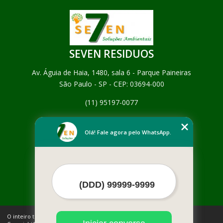
SEVEN RESIDUOS
Av. Águia de Haia, 1480, sala 6 - Parque Paineiras
São Paulo - SP - CEP: 03694-000
(11) 95197-0077
Home
Empresa
Olá! Fale agora pelo WhatsApp.
Missão
Serviços
Contato
Mapa do site
Mais Serviços
O inteiro teor deste site está sujeito à proteção de direitos autorais.