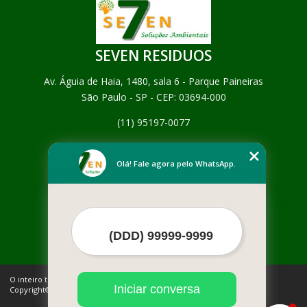
SEVEN RESIDUOS
Av. Águia de Haia, 1480, sala 6 - Parque Paineiras
São Paulo - SP - CEP: 03694-000
(11) 95197-0077
Home
Empresa
Olá! Fale agora pelo WhatsApp.
Missão
Serviços
Contato
Mapa do site
Mais Serviços
O inteiro teor deste site está sujeito à proteção de direitos autorais.
Iniciar conversa
Copyright© SEVEN RESIDUOS (Lei 9610 de 19/02/1998)