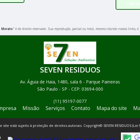
Carap
o Morato
" é de direito reservado. Sua reprodução, parcial ou total, mesmo citando nossos links, é 
SEVEN RESIDUOS
Av. Águia de Haia, 1480, sala 6 - Parque Paineiras
São Paulo - SP - CEP: 03694-000
(11) 95197-0077
mpresa
Missão
Serviços
Contato
Mapa do site
Ma
te site está sujeito à proteção de direitos autorais. Copyright© SEVEN RESIDUOS (Lei 