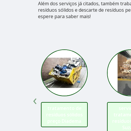
Além dos serviços já citados, também tra
resíduos sólidos e descarte de resíduos pe
espere para saber mais!
‹
tratamento de
servi
resíduos sólidos
tratam
preço Diadema
resíduos
Suz