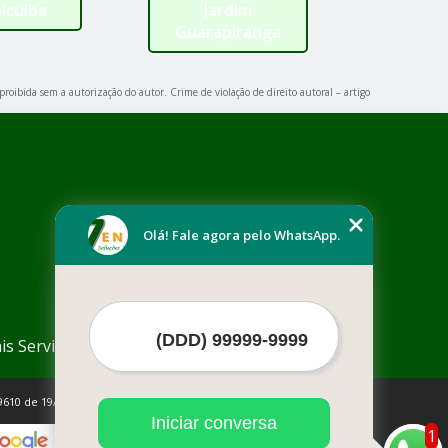
icuíba
Jardim
Guarapiranga
proibida sem a autorização do autor. Crime de violação de direito autoral – artigo
Olá! Fale agora pelo WhatsApp.
is Serviços
9610 de 19/02/1998)
Iniciar conversa
1