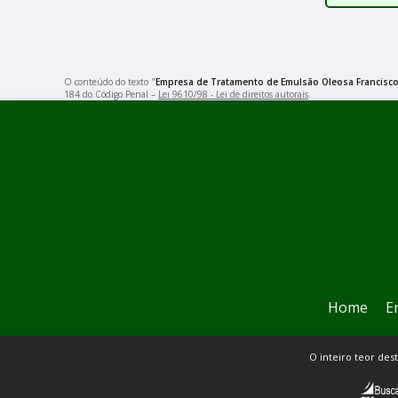
O conteúdo do texto "
Empresa de Tratamento de Emulsão Oleosa Francisc
184 do Código Penal –
Lei 9610/98 - Lei de direitos autorais
.
Home
E
O inteiro teor des