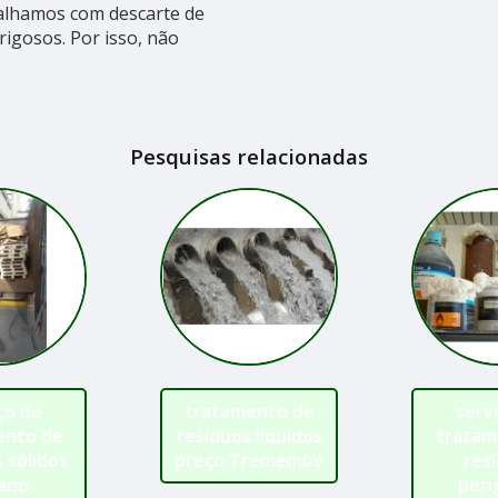
balhamos com descarte de
rigosos. Por isso, não
Pesquisas relacionadas
ço de
tratamento de
serv
ento de
resíduos líquidos
tratam
 sólidos
preço Tremembé
res
ano
peri