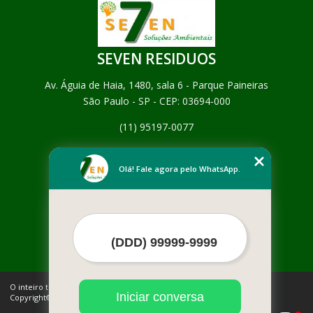
SEVEN RESIDUOS
Av. Águia de Haia, 1480, sala 6 - Parque Paineiras
São Paulo - SP - CEP: 03694-000
(11) 95197-0077
Home
Empresa
Olá! Fale agora pelo WhatsApp.
Missão
Serviços
Contato
Mapa do site
Mais Serviços
O inteiro teor deste site está sujeito à proteção de direitos autorais.
Iniciar conversa
Copyright© SEVEN RESIDUOS (Lei 9610 de 19/02/1998)