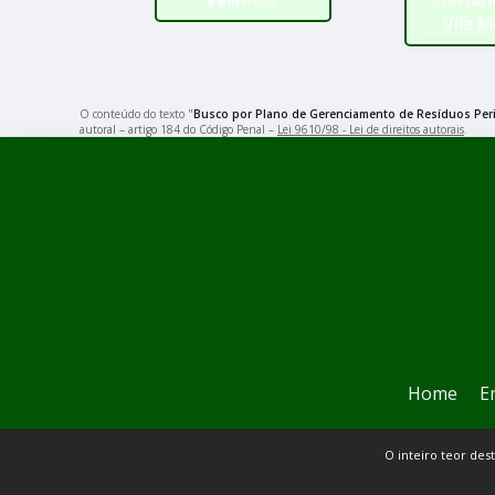
Vila M
O conteúdo do texto "
Busco por Plano de Gerenciamento de Resíduos Peri
autoral – artigo 184 do Código Penal –
Lei 9610/98 - Lei de direitos autorais
.
Home
E
O inteiro teor des