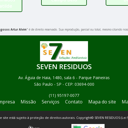
atilde
gosos Artur Alvim
" é de direito reservado. Sua reprodução, parcial ou total, mesmo citando noss
SEVEN RESIDUOS
Av. Águia de Haia, 1480, sala 6 - Parque Paineiras
São Paulo - SP - CEP: 03694-000
(11) 95197-0077
mpresa
Missão
Serviços
Contato
Mapa do site
Ma
te site está sujeito à proteção de direitos autorais. Copyright© SEVEN RESIDUOS (Lei 