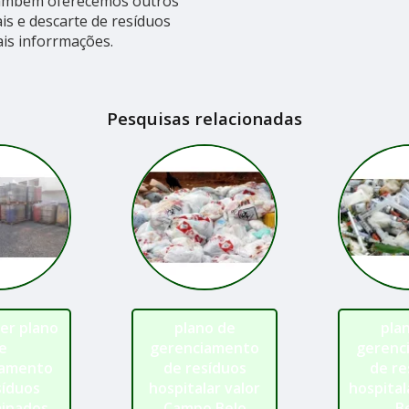
ambém oferecemos outros
ais e descarte de resíduos
is inforrmações.
Pesquisas relacionadas
er plano
plano de
pla
e
gerenciamento
gerenc
iamento
de resíduos
de re
síduos
hospitalar valor
hospita
inados
Campo Belo
B