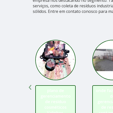
empresa nos destacando no segmento. T
serviços, como coleta de resíduos industri
sólidos. Entre em contato conosco para ma
‹
plano de
onde faz
gerenciamento
d
de resíduo
gerenc
cosméticos
de re
Valinhos
contam