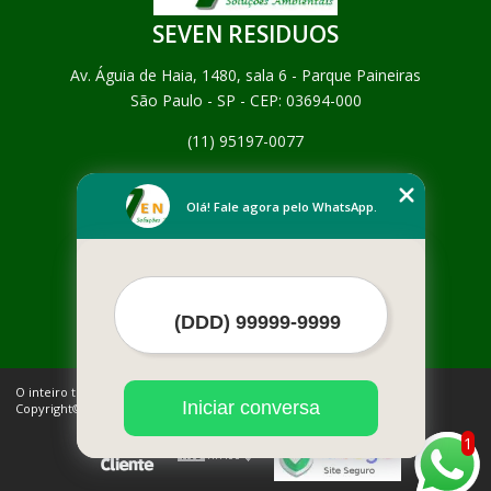
SEVEN RESIDUOS
Av. Águia de Haia, 1480, sala 6 - Parque Paineiras
São Paulo - SP - CEP: 03694-000
(11) 95197-0077
Home
Empresa
Olá! Fale agora pelo WhatsApp.
Missão
Serviços
Contato
Mapa do site
Mais Serviços
O inteiro teor deste site está sujeito à proteção de direitos autorais.
Iniciar conversa
Copyright© SEVEN RESIDUOS (Lei 9610 de 19/02/1998)
1