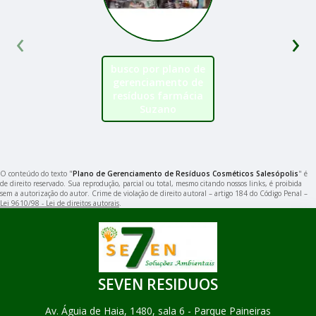
‹
›
busco por plano de
gerenciamento de
resíduos farmácia
Suzano
O conteúdo do texto "
Plano de Gerenciamento de Resíduos Cosméticos Salesópolis
" é
de direito reservado. Sua reprodução, parcial ou total, mesmo citando nossos links, é proibida
sem a autorização do autor. Crime de violação de direito autoral – artigo 184 do Código Penal –
Lei 9610/98 - Lei de direitos autorais
.
SEVEN RESIDUOS
Av. Águia de Haia, 1480, sala 6 - Parque Paineiras