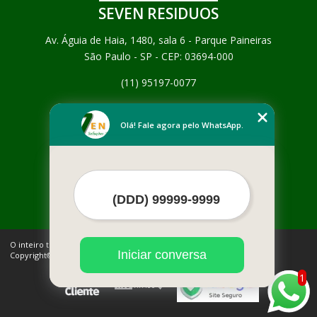
SEVEN RESIDUOS
Av. Águia de Haia, 1480, sala 6 - Parque Paineiras
São Paulo - SP - CEP: 03694-000
(11) 95197-0077
Home
Empresa
Olá! Fale agora pelo WhatsApp.
Missão
Serviços
Contato
Mapa do site
Mais Serviços
O inteiro teor deste site está sujeito à proteção de direitos autorais.
Iniciar conversa
Copyright© SEVEN RESIDUOS (Lei 9610 de 19/02/1998)
1