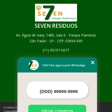
SEVEN RESIDUOS
Av. Águia de Haia, 1480, sala 6 - Parque Paineiras
São Paulo - SP - CEP: 03694-000
(11) 95197-0077
Home
Empresa
Olá! Fale agora pelo WhatsApp.
Missão
Serviços
Contato
Mapa do site
Mais Serviços
O inteiro teor deste site está sujeito à proteção de direitos autorais.
Iniciar conversa
Copyright© SEVEN RESIDUOS (Lei 9610 de 19/02/1998)