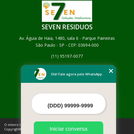
SEVEN RESIDUOS
Av. Águia de Haia, 1480, sala 6 - Parque Paineiras
São Paulo - SP - CEP: 03694-000
(11) 95197-0077
Home
Empresa
Olá! Fale agora pelo WhatsApp.
Missão
Serviços
Contato
Mapa do site
Mais Serviços
O inteiro teor deste site está sujeito à proteção de direitos autorais.
Iniciar conversa
Copyright© SEVEN RESIDUOS (Lei 9610 de 19/02/1998)