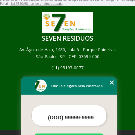
Penal –
Lei 9610/98 - Lei de direitos autorais
.
SEVEN RESIDUOS
Av. Águia de Haia, 1480, sala 6 - Parque Paineiras
São Paulo - SP - CEP: 03694-000
(11) 95197-0077
Home
Empresa
Olá! Fale agora pelo WhatsApp.
Missão
Serviços
Contato
Mapa do site
Mais Serviços