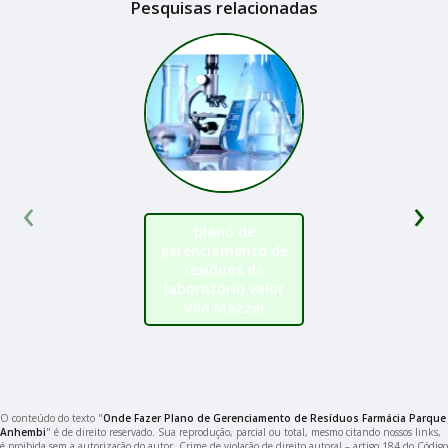
Pesquisas relacionadas
‹
›
plano de
gerenciamento de
resíduos de
laboratório valor
Vila Mazzei
O conteúdo do texto "
Onde Fazer Plano de Gerenciamento de Resíduos Farmácia Parque
Anhembi
" é de direito reservado. Sua reprodução, parcial ou total, mesmo citando nossos links,
é proibida sem a autorização do autor. Crime de violação de direito autoral – artigo 184 do Código