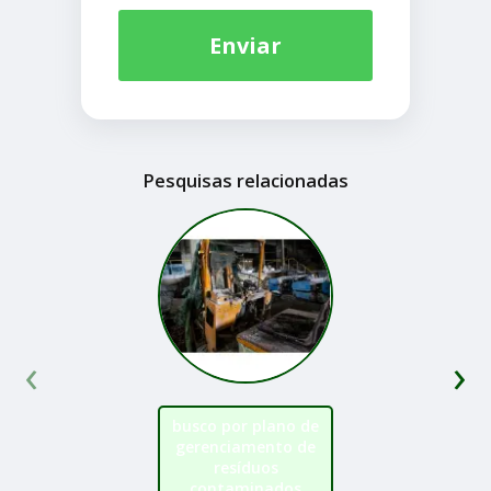
Enviar
Pesquisas relacionadas
‹
›
busco por plano de
gerenciamento de
resíduos
contaminados