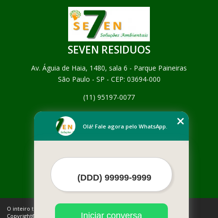
SEVEN RESIDUOS
Av. Águia de Haia, 1480, sala 6 - Parque Paineiras
São Paulo - SP - CEP: 03694-000
(11) 95197-0077
Home
Empresa
Olá! Fale agora pelo WhatsApp.
Missão
Serviços
Contato
Mapa do site
Mais Serviços
O inteiro teor deste site está sujeito à proteção de direitos autorais.
Iniciar conversa
Copyright© SEVEN RESIDUOS (Lei 9610 de 19/02/1998)