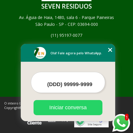
SEVEN RESIDUOS
Av. Águia de Haia, 1480, sala 6 - Parque Paineiras
São Paulo - SP - CEP: 03694-000
(11) 95197-0077
Home
Empresa
Olá! Fale agora pelo WhatsApp.
Missão
Serviços
Contato
Mapa do site
Mais Serviços
O inteiro teor deste site está sujeito à proteção de direitos autorais.
Iniciar conversa
Copyright© SEVEN RESIDUOS (Lei 9610 de 19/02/1998)
1