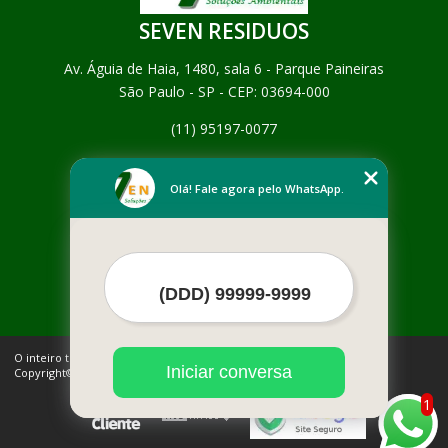
SEVEN RESIDUOS
Av. Águia de Haia, 1480, sala 6 - Parque Paineiras
São Paulo - SP - CEP: 03694-000
(11) 95197-0077
Home
Empresa
Olá! Fale agora pelo WhatsApp.
Missão
Serviços
Contato
Mapa do site
Mais Serviços
O inteiro teor deste site está sujeito à proteção de direitos autorais.
Iniciar conversa
Copyright© SEVEN RESIDUOS (Lei 9610 de 19/02/1998)
1