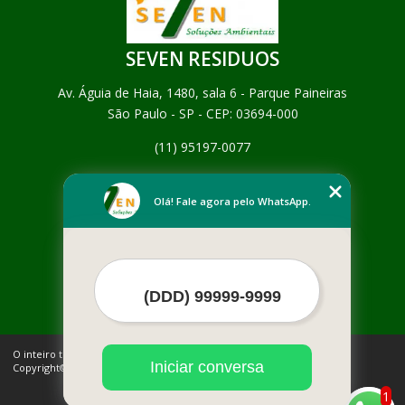
SEVEN RESIDUOS
Av. Águia de Haia, 1480, sala 6 - Parque Paineiras
São Paulo - SP - CEP: 03694-000
(11) 95197-0077
Home
Empresa
Olá! Fale agora pelo WhatsApp.
Missão
Serviços
Contato
Mapa do site
Mais Serviços
O inteiro teor deste site está sujeito à proteção de direitos autorais.
Iniciar conversa
Copyright© SEVEN RESIDUOS (Lei 9610 de 19/02/1998)
1