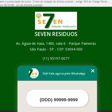
sem a autorização do autor. Crime de violação de direito autoral – artigo 184 do Código Penal –
Lei 9610/98 - Lei de direitos autorais
.
SEVEN RESIDUOS
Av. Águia de Haia, 1480, sala 6 - Parque Paineiras
São Paulo - SP - CEP: 03694-000
(11) 95197-0077
Home
Empresa
Olá! Fale agora pelo WhatsApp.
Missão
Serviços
Contato
Mapa do site
Mais Serviços