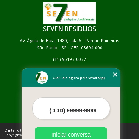
SEVEN RESIDUOS
Av. Águia de Haia, 1480, sala 6 - Parque Paineiras
São Paulo - SP - CEP: 03694-000
(11) 95197-0077
Home
Empresa
Olá! Fale agora pelo WhatsApp.
Missão
Serviços
Contato
Mapa do site
Mais Serviços
O inteiro teor deste site está sujeito à proteção de direitos autorais.
Iniciar conversa
Copyright© SEVEN RESIDUOS (Lei 9610 de 19/02/1998)