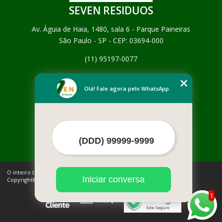
SEVEN RESIDUOS
Av. Águia de Haia, 1480, sala 6 - Parque Paineiras
São Paulo - SP - CEP: 03694-000
(11) 95197-0077
Home
Empresa
Olá! Fale agora pelo WhatsApp.
Missão
Serviços
Contato
Mapa do site
Mais Serviços
O inteiro teor deste site está sujeito à proteção de direitos autorais.
Iniciar conversa
Copyright© SEVEN RESIDUOS (Lei 9610 de 19/02/1998)
1