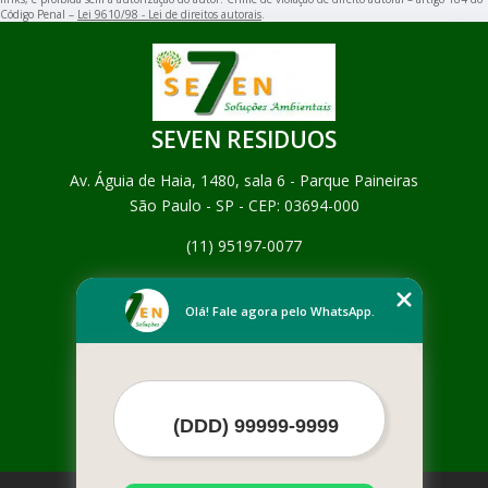
Código Penal –
Lei 9610/98 - Lei de direitos autorais
.
SEVEN RESIDUOS
Av. Águia de Haia, 1480, sala 6 - Parque Paineiras
São Paulo - SP - CEP: 03694-000
(11) 95197-0077
Home
Empresa
Olá! Fale agora pelo WhatsApp.
Missão
Serviços
Contato
Mapa do site
Mais Serviços